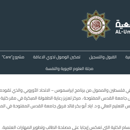
ية
القبول والتسجيل
تمكين الوصول لذوي الاعاقة
مشروع”Care”
مجلة العلوم التربوية والنفسة
 في فلسطين والممول من برنامج ايراسموس – الاتحاد الأوروبي والذي تقوده
 جامعة القدس المفتوحة ، مركز تعزيز رعاية الطفولة المبكرة في مقر كلية 
لتعليم العالي و د. اياد أبو بكر قائد فريق جامعة القدس المفتوحة في المشر
سام الكلية التي تعكس إيجابا على مصلحة الطالب وتطوير المهارات العلمية.