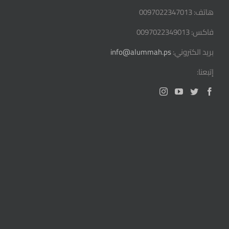
هاتف: 0097022347013
فاكس: 0097022349013
بريد الكتروني:
info@alummah.ps
إتبعنا: