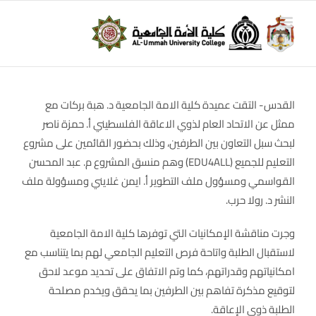
Ski
t
conten
القدس- التقت عميدة كلية الامة الجامعية د. هبة بركات مع
ممثل عن الاتحاد العام لذوي الاعاقة الفلسطيني أ. حمزة ناصر
لبحث سبل التعاون بين الطرفين، وذلك بحضور القائمين على مشروع
التعليم للجميع (EDU4ALL) وهم منسق المشروع م. عبد المحسن
القواسمي ومسؤول ملف التطوير أ. ايمن غلايني ومسؤولة ملف
النشر د. رولا حرب.
وجرت مناقشة الإمكانيات التي توفرها كلية الامة الجامعية
لاستقبال الطلبة واتاحة فرص التعليم الجامعي لهم بما يتناسب مع
امكانياتهم وقدراتهم، كما وتم الاتفاق على تحديد موعد لاحق
لتوقيع مذكرة تفاهم بين الطرفين بما يحقق ويخدم مصلحة
الطلبة ذوي الإعاقة.