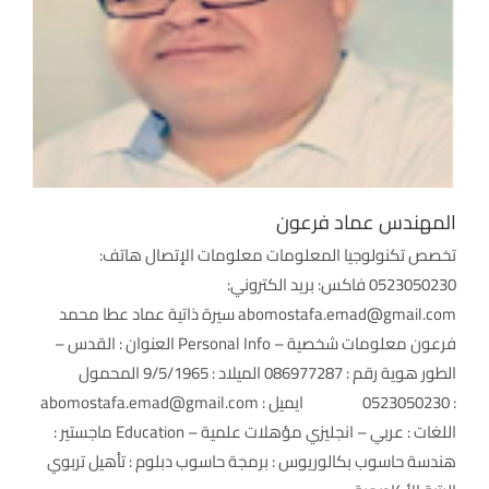
المهندس عماد فرعون
تخصص تكنولوجيا المعلومات معلومات الإتصال هاتف:
0523050230 فاكس: بريد الكتروني:
abomostafa.emad@gmail.com سيرة ذاتية عماد عطا محمد
فرعون معلومات شخصية – Personal Info العنوان : القدس –
الطور هوية رقم : 086977287 الميلاد : 9/5/1965 المحمول
: 0523050230 ايميل : abomostafa.emad@gmail.com
اللغات : عربي – انجليزي مؤهلات علمية – Education ماجستير :
هندسة حاسوب بكالوريوس : برمجة حاسوب دبلوم : تأهيل تربوي