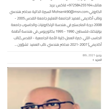
هاتف:972584255164+ فاكس: بريد
الكتروني:Mohsenk90@msn.com السيرة الذاتية محاضر هندسي
ونائب أكاديمى لعميد الجامعة التعليم جامعة القدس 2005 -
2008 درجة الماجستير في هندسة الإلكترونيات والحاسوب جامعة
بوليتكنك فلسطين. 1990 - 1995 بكالوريوس في هندسة أنظمة
الحاسب الآلي. خبرة العمل كلية الأمة الجامعية - القدس [نائب
أكاديمي] 2007-2021 محاضر هندسي، نائب العميد لشؤون ...
يونيو 8th, 2021
المزيد